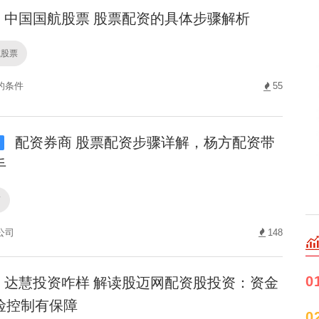
中国国航股票 股票配资的具体步骤解析
航股票
的条件
55
配资券商 股票配资步骤详解，杨方配资带
i
手
商
公司
148
达慧投资咋样 解读股迈网配资股投资：资金
0
险控制有保障
0